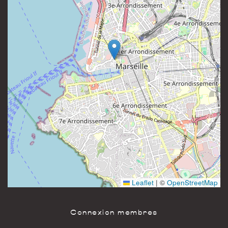
Leaflet
|
©
OpenStreetMap
Connexion membres