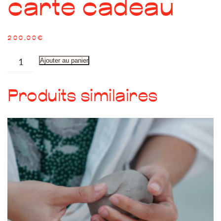
carte cadeau
200,00
€
quantité
Ajouter au panier
de
carte
Produits similaires
cadeau