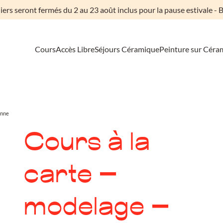
liers seront fermés du 2 au 23 août inclus pour la pause estivale - B
Cours
Accès Libre
Séjours Céramique
Peinture sur Céra
onne
Cours à la
carte –
modelage –