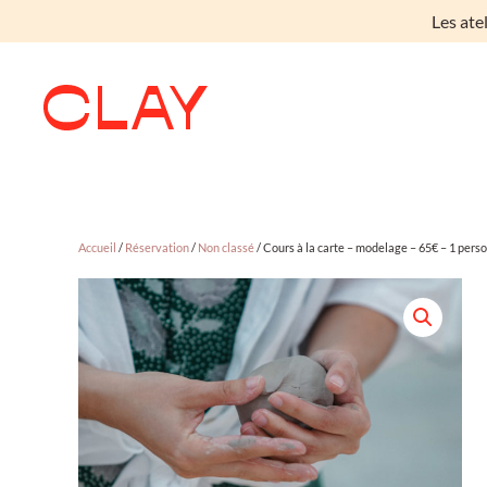
Les ate
Skip to main content
Accueil
/
Réservation
/
Non classé
/ Cours à la carte – modelage – 65€ – 1 pers