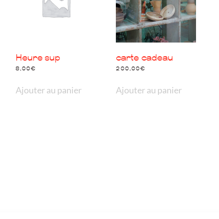
65€
-
1
personne
Heure sup
carte cadeau
8,00
€
200,00
€
Ajouter au panier
Ajouter au panier