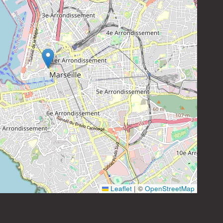
Leaflet
|
©
OpenStreetMap