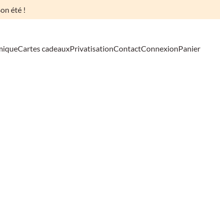
on été !
mique
Cartes cadeaux
Privatisation
Contact
Connexion
Panier