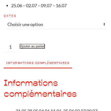
25.06 – 02.07 – 09.07 – 16.07
DATES
quantité
Ajouter au panier
de
Workshop
INFORMATIONS COMPLÉMENTAIRES
4
séances
-
Informations
tournage
complémentaires
21.05 28.05 04.06 11.06, 25.06 02.07 09.07