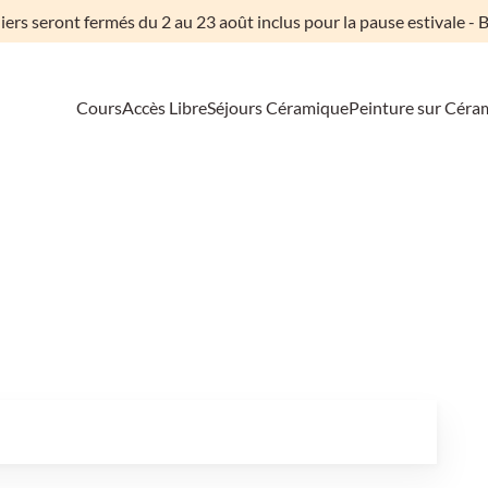
liers seront fermés du 2 au 23 août inclus pour la pause estivale - B
Cours
Accès Libre
Séjours Céramique
Peinture sur Céra