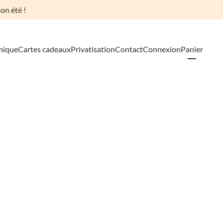
on été !
mique
Cartes cadeaux
Privatisation
Contact
Connexion
Panier