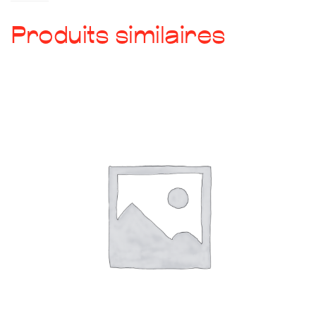
de
Carte
Produits similaires
cadeau
130€