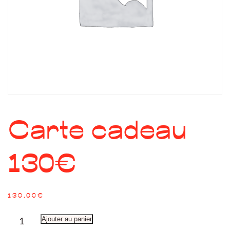
Carte cadeau
130€
130,00
€
quantité
Ajouter au panier