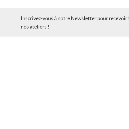
Inscrivez-vous à notre Newsletter pour recevoir t
nos ateliers !
Ouvert du mardi au samedi de 11h à 19h.
2 rue du Chevalier Roze
13002 Marseille