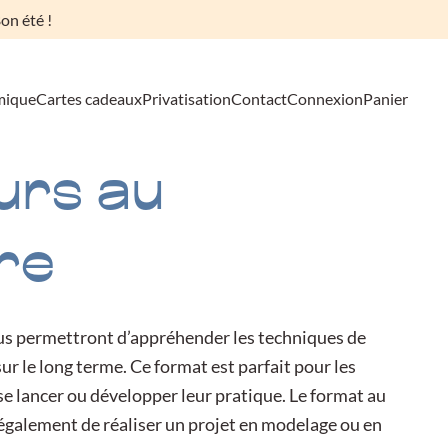
on été !
mique
Cartes cadeaux
Privatisation
Contact
Connexion
Panier
urs au
re
us permettront d’appréhender les techniques de
r le long terme. Ce format est parfait pour les
e lancer ou développer leur pratique. Le format au
également de réaliser un projet en modelage ou en