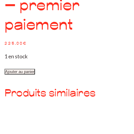
– premier
paiement
225,00
€
1 en stock
quantité
Ajouter au panier
de
Paiement
Produits similaires
9
sessions
trimestre
Zhilan
-