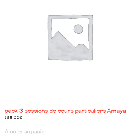
premier
paiement
pack 3 sessions de cours particuliers Amaya
185,00
€
Ajouter au panier